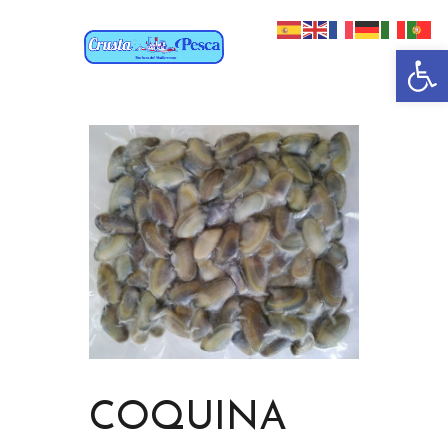
Abrir 
COQUINA