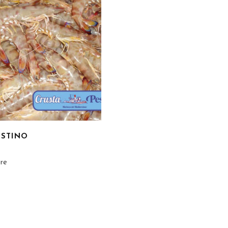
STINO
re