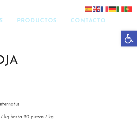
S
PRODUCTOS
CONTACTO
Abrir 
OJA
antennatus
 / kg hasta 90 piezas / kg